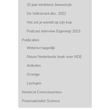
10 jaar eindeloos bewustzijn
De Volkskrant dec. 2022
Het zet je wereld op zijn kop
Podcast interview Eigenwijz 2023
Publicaties
Wetenschappelijk
Nieuw Nederlands boek over NDE
Artikelen
Overige
Lezingen
Nonlocal Consciousness
Postmaterialist Science