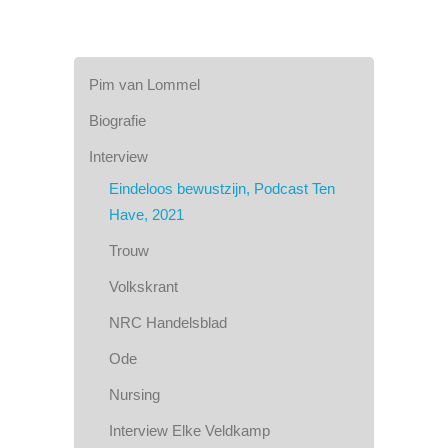
Pim van Lommel
Biografie
Interview
Eindeloos bewustzijn, Podcast Ten
Have, 2021
Trouw
Volkskrant
NRC Handelsblad
Ode
Nursing
Interview Elke Veldkamp