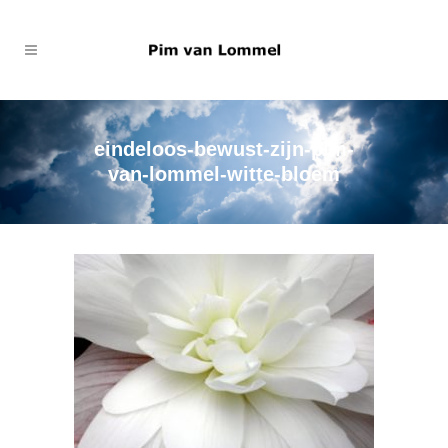
eindeloos-bewust-zijn-pim-
van-lommel-witte-bloem