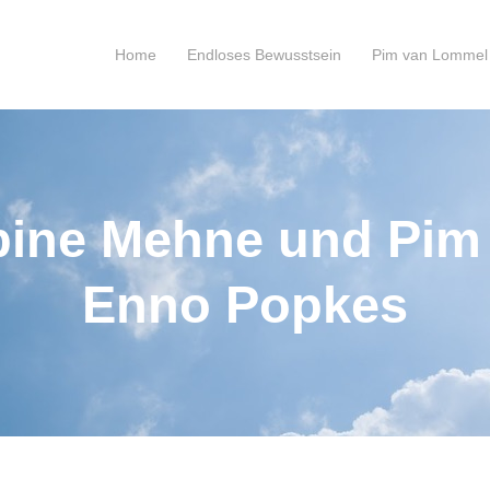
Home
Endloses Bewusstsein
Pim van Lommel
abine Mehne und Pim
Enno Popkes