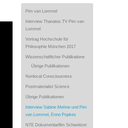
Pim van Lommel
Interview Thanatos TV Pim van
Lommel
Vortrag Hochschule für
Philosophie München 2017
Wissenschaftlicher Publikatione
Übrige Publikationen
Nonlocal Consciousness
Postmaterialist Science
Übrige Publikationen
Interview Sabine Mehne und Pim
van Lommel, Enno Popkes
NTE Dokumentarfilm Schweitzer